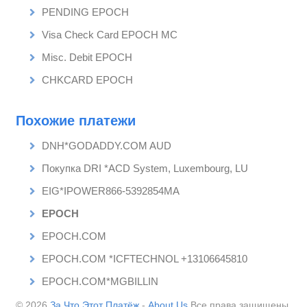
PENDING EPOCH
Visa Check Card EPOCH MC
Misc. Debit EPOCH
CHKCARD EPOCH
Похожие платежи
DNH*GODADDY.COM AUD
Покупка DRI *ACD System, Luxembourg, LU
EIG*IPOWER866-5392854MA
EPOCH
EPOCH.COM
EPOCH.COM *ICFTECHNOL +13106645810
EPOCH.COM*MGBILLIN
© 2026
За Что Этот Платёж
-
About Us
Все права защищены